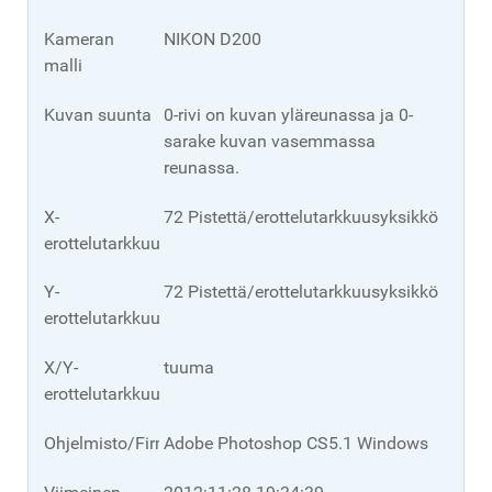
Kameran
NIKON D200
malli
Kuvan suunta
0-rivi on kuvan yläreunassa ja 0-
sarake kuvan vasemmassa
reunassa.
X-
72 Pistettä/erottelutarkkuusyksikkö
erottelutarkkuus
Y-
72 Pistettä/erottelutarkkuusyksikkö
erottelutarkkuus
X/Y-
tuuma
erottelutarkkuusyksikkö.
Ohjelmisto/Firmware
Adobe Photoshop CS5.1 Windows