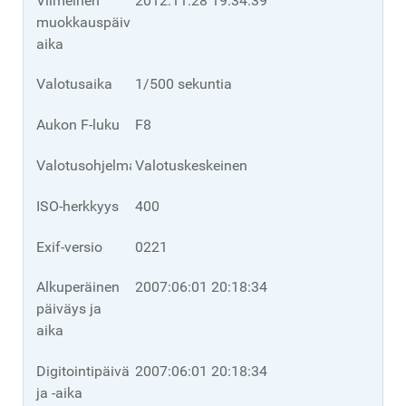
Viimeinen
2012:11:28 19:34:39
muokkauspäivä/-
aika
Valotusaika
1/500 sekuntia
Aukon F-luku
F8
Valotusohjelma
Valotuskeskeinen
ISO-herkkyys
400
Exif-versio
0221
Alkuperäinen
2007:06:01 20:18:34
päiväys ja
aika
Digitointipäivä
2007:06:01 20:18:34
ja -aika