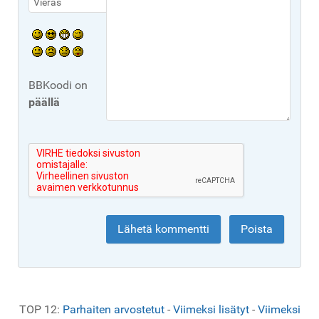
BBKoodi on
päällä
TOP 12:
Parhaiten arvostetut
-
Viimeksi lisätyt
-
Viimeksi