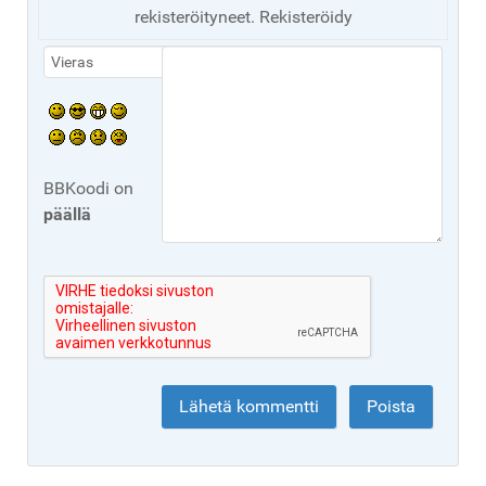
rekisteröityneet. Rekisteröidy
BBKoodi on
päällä