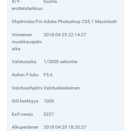
X/Y-
tuuma
erottelutarkkuusyksikkö.
Ohjelmisto/Firmware
Adobe Photoshop CS5.1 Macintosh
Viimeinen
2018:04:25 22:14:27
muokkauspäivä/-
aika
Valotusaika
1/3000 sekuntia
Aukon F-luku
F5.6
Valotusohjelma
Valotuskeskeinen
ISO-herkkyys
1000
Exif-versio
0221
Alkuperäinen
2018:04:25 18:20:27