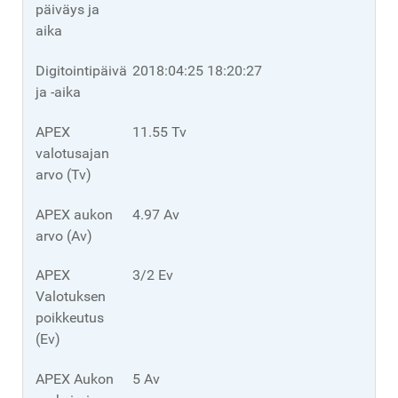
päiväys ja
aika
Digitointipäivä
2018:04:25 18:20:27
ja -aika
APEX
11.55 Tv
valotusajan
arvo (Tv)
APEX aukon
4.97 Av
arvo (Av)
APEX
3/2 Ev
Valotuksen
poikkeutus
(Ev)
APEX Aukon
5 Av