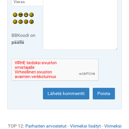
BBKoodi on
päällä
TOP 12:
Parhaiten arvostetut
-
Viimeksi lisätyt
-
Viimeksi