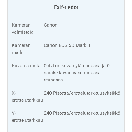
Exif-tiedot
Kameran
Canon
valmistaja
Kameran
Canon EOS 5D Mark II
malli
Kuvan suunta
0-rivi on kuvan yläreunassa ja 0-
sarake kuvan vasemmassa
reunassa.
X-
240 Pistettä/erottelutarkkuusyksikkö
erottelutarkkuus
Y-
240 Pistettä/erottelutarkkuusyksikkö
erottelutarkkuus