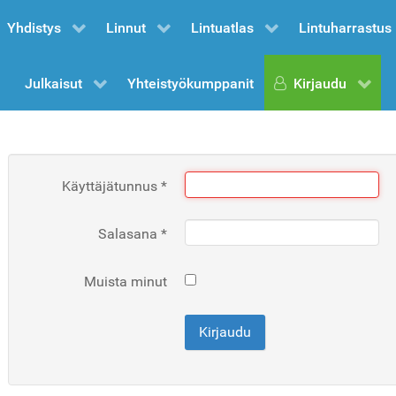
Yhdistys
Linnut
Lintuatlas
Lintuharrastus
Julkaisut
Yhteistyökumppanit
Kirjaudu
Käyttäjätunnus
*
Salasana
*
Muista minut
Kirjaudu