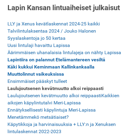
L
ap
i
n
Ka
nsan lintuaiheiset julkaisut
LLY ja Xenus kevätlaskennat 2024-25 kaikki
Talvilintulaksentaa 2024 / Jouko Halonen
Syyslaskentoja jo 50 kertaa
Uusi lintulaji havaittu Lapissa
Äärimmäisen uhanalaisia lintulajeja on nähty Lapissa
Lapintiira on palannut Etelämantereen vesiltä
Käki kukkui Keminmaan Kallinkankaalla
Muuttolinnut vaikeuksissa
Ensimmäiset pääskyt tulleet
Laulujoutsenen kevätmuutto alkoi reippaasti
Laulujoutsenen kevätmuutto alkoi reippaastiKaikkien
aikojen käpylintutalvi Meri-Lapissa
Ennätyksellisesti käpylintuja Meri-Lapissa
Menetämmekö metsätiaiset?
Käpytikkoja ja harvinaisuuksia + LLY:n ja Xenuksen
lintulaskennat 2022-2023