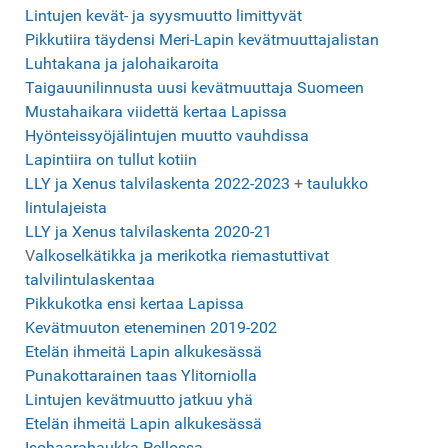
Lintujen kevät- ja syysmuutto limittyvät
Pikkutiira täydensi Meri-Lapin kevätmuuttajalistan
Luhtakana ja jalohaikaroita
Taigauunilinnusta uusi kevätmuuttaja Suomeen
Mustahaikara viidettä kertaa Lapissa
Hyönteissyöjälintujen muutto vauhdissa
Lapintiira on tullut kotiin
LLY ja Xenus talvilaskenta 2022-2023
+
taulukko
lintulajeista
LLY ja Xenus talvilaskenta 2020-21
V
alkoselkätikka ja merikotka riemastuttivat
talvilintulaskentaa
Pikkukotka ensi kertaa Lapissa
Kevätmuuton et
eneminen 2019-202
Etelän ihmeitä Lapin alkukesässä
Punakottarainen taas Ylitorniolla
Lintujen kevätmuutto jatkuu yhä
Etelän ihmeitä
Lapin alkukesässä
Isohaa
rahaukka Pellossa