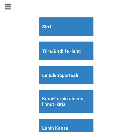
Sirri
Tiira/Birdlife -lehti
Lintulehtiportaali
Kemi-Tornio alueen
linnut -kirja
Lapin Kansa