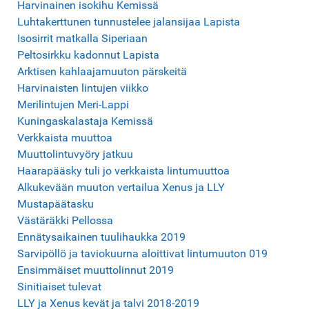
Harvinainen isokihu Kemissä
Luhtakerttunen tunnustelee jalansijaa Lapista
Isosirrit matkalla Siperiaan
P
eltosirkku kadonnut Lapista
A
rktisen kahlaajamuuton pärskeitä
Harvinaisten lintujen viikko
Merilintujen Meri-Lappi
Ku
n
in
gaskalastaja Kemissä
Verkkaista muuttoa
Muuttolint
uv
yöry jatkuu
Haarapääsky tuli jo
verkkaista lintumuuttoa
Alkukevään muuton vertailua Xenus ja LLY
Mustapäätasku
Västäräkki Pellossa
Ennät
ysaikainen tuulihaukka 2019
Sarvipöllö ja taviokuurna aloittivat lintumuuton 019
Ensimmäiset muuttolinnut 2019
Si
nitiaiset tulevat
LLY ja Xenus kevät ja talvi 2018-2019