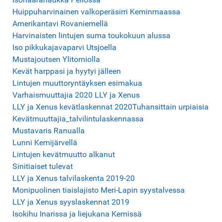
Huippuharvinainen valkoperäsirri Keminmaassa
Amerikantavi Rovaniemellä
Harvinaisten lintujen suma toukokuun alussa
Iso pikkukajavaparvi Utsjoella
Mustajoutsen
Ylitorniolla
Kevät ha
rppasi ja hyytyi jälleen
Lintujen muuttoryntäyksen esimakua
Varhaismuuttajia 2020 LLY ja Xenus
LLY ja Xenus kevätlaskennat 2020
Tuhansittain urpiaisia
Kevätmuuttajia_talvilintulaskennassa
Mustavaris Ranualla
Lunni Kemijärvellä
Lintujen kevätmu
utto alkanut
Sinitiaiset tulevat
LLY ja Xenus talvilaskenta 2019-20
Monipuolinen tiaislajisto Meri-Lapin syystalvessa
LLY ja Xenus syyslaskennat 2019
Isoki
hu Inarissa ja liejukana Kemissä