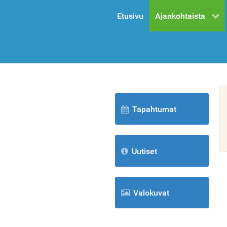
Etusivu
Ajankohtaista
Tapahtumat
Uutiset
Valokuvat