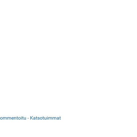
kommentoitu
-
Katsotuimmat