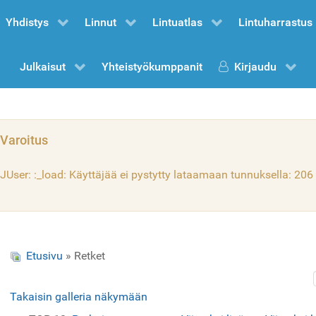
Yhdistys
Linnut
Lintuatlas
Lintuharrastus
Julkaisut
Yhteistyökumppanit
Kirjaudu
Varoitus
JUser: :_load: Käyttäjää ei pystytty lataamaan tunnuksella: 206
Etusivu
» Retket
Takaisin galleria näkymään