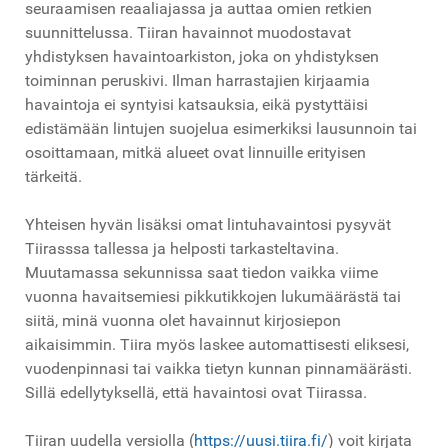
seuraamisen reaaliajassa ja auttaa omien retkien
suunnittelussa. Tiiran havainnot muodostavat
yhdistyksen havaintoarkiston, joka on yhdistyksen
toiminnan peruskivi. Ilman harrastajien kirjaamia
havaintoja ei syntyisi katsauksia, eikä pystyttäisi
edistämään lintujen suojelua esimerkiksi lausunnoin tai
osoittamaan, mitkä alueet ovat linnuille erityisen
tärkeitä.
Yhteisen hyvän lisäksi omat lintuhavaintosi pysyvät
Tiirasssa tallessa ja helposti tarkasteltavina.
Muutamassa sekunnissa saat tiedon vaikka viime
vuonna havaitsemiesi pikkutikkojen lukumäärästä tai
siitä, minä vuonna olet havainnut kirjosiepon
aikaisimmin. Tiira myös laskee automattisesti eliksesi,
vuodenpinnasi tai vaikka tietyn kunnan pinnamäärästi.
Sillä edellytyksellä, että havaintosi ovat Tiirassa.
Tiiran uudella versiolla (
https://uusi.tiira.fi/
) voit kirjata